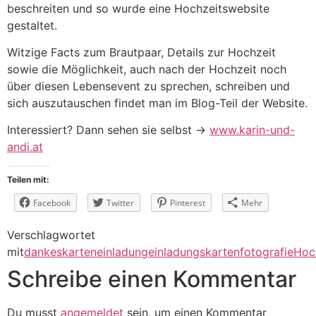
beschreiten und so wurde eine Hochzeitswebsite
gestaltet.
Witzige Facts zum Brautpaar, Details zur Hochzeit
sowie die Möglichkeit, auch nach der Hochzeit noch
über diesen Lebensevent zu sprechen, schreiben und
sich auszutauschen findet man im Blog-Teil der Website.
Interessiert? Dann sehen sie selbst ->
www.karin-und-
andi.at
Teilen mit:
Facebook
Twitter
Pinterest
Mehr
Verschlagwortet
mit
dankeskarten
einladung
einladungskarten
fotografie
Hoc
Schreibe einen Kommentar
Du musst
angemeldet
sein, um einen Kommentar